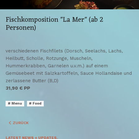
Fischkomposition "La Mer" (ab 2
Personen)
verschiedenen Fischfilets (Dorsch, Seelachs, Lachs,
Heilbutt, Scholle, Rotzunge, Muscheln,
Hummerkrabben, Garnelen u.v.m.) auf einem
Gemüsebeet mit Salzkartoffeln, Sauce Hollandaise und
zerlassene Butter (B,D)
31,90 € PP
Menu
Food
VORHERIGER BEITRAG: HELGOLÄNDER KNIEPER (SAISONAL)
ZURÜCK
LATEST NEWS + UPDATES.