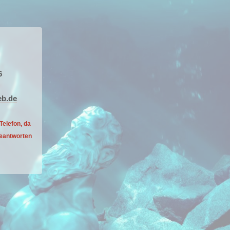
:
6
eb.de
Telefon, da
eantworten