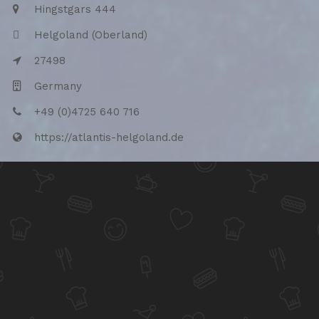
Hingstgars 444
Helgoland (Oberland)
27498
Germany
Phone
+49 (0)4725 640 716
Website
https://atlantis-helgoland.de