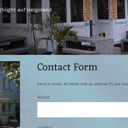
ghlight auf Helgoland
Contact Form
Send an Email. All fields with an asterisk (*) are req
Name
*
Subject
*