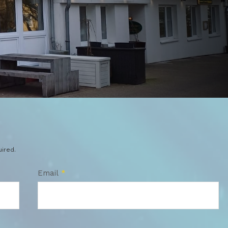
uired.
Email
*