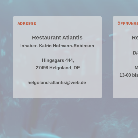
ADRESSE
ÖFFNUNG
Restaurant Atlantis
Re
Inhaber: Katrin Hofmann-Robinson
Di
Hingsgars 444,
27498 Helgoland, DE
M
13-00 bi
helgoland-atlantis@web.de